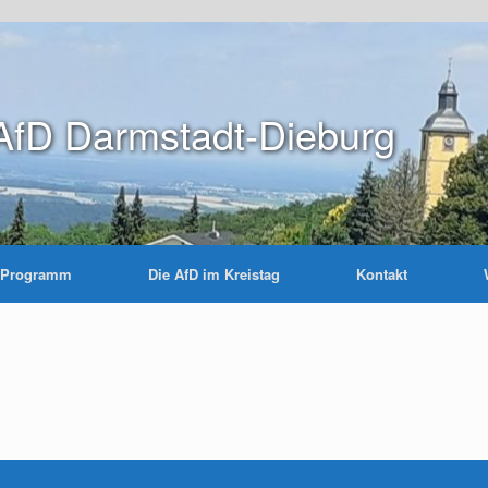
AfD Darmstadt-Dieburg
Programm
Die AfD im Kreistag
Kontakt