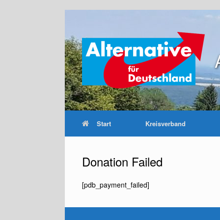
Zum
Inhalt
springen
Start
Kreisverband
Donation Failed
[pdb_payment_failed]