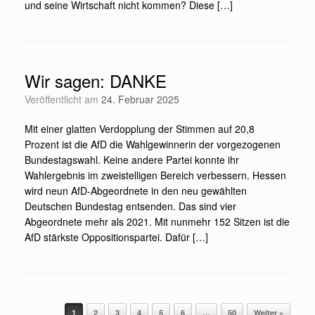
und seine Wirtschaft nicht kommen? Diese […]
Wir sagen: DANKE
Veröffentlicht am
24. Februar 2025
Mit einer glatten Verdopplung der Stimmen auf 20,8
Prozent ist die AfD die Wahlgewinnerin der vorgezogenen
Bundestagswahl. Keine andere Partei konnte ihr
Wahlergebnis im zweistelligen Bereich verbessern. Hessen
wird neun AfD-Abgeordnete in den neu gewählten
Deutschen Bundestag entsenden. Das sind vier
Abgeordnete mehr als 2021. Mit nunmehr 152 Sitzen ist die
AfD stärkste Oppositionspartei. Dafür […]
Beitragsnavigation
1
2
3
4
5
6
…
50
Weiter »