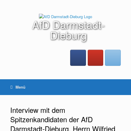
Zum
Inhalt
springen
AfD Darmstadt-
Dieburg
Menü
Interview mit dem
Spitzenkandidaten der AfD
Darmstadt-Dieburg, Herrn Wilfried