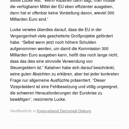
stellte Lucke fest. “Wenn Katainen dann sagt, man müsse
die verfügbaren Mittel der EU eben effizienter ausgeben,
dann hat er offenbar keine Vorstellung davon, wieviel 300
Milliarden Euro sind.”
Lucke verwies überdies darauf, dass die EU in der
Vergangenheit viele gescheiterte Großprojekte gefördert
habe. “Selbst wenn jetzt noch höhere Schulden
aufgenommen werden, um damit die Kommission 300
Milliarden Euro ausgeben kann, heißt das noch lange nicht,
dass das dies eine sinnvolle Verwendung von
Steuergeldern ist.” Katainen habe sich darauf beschränkt,
seine guten Absichten zu erklären, aber bei jeder konkreten
Frage nur allgemeine Ausflüchte präsentiert. “Dieser
Vizepräsident ist eine Fehlbesetzung und völlig ungeeignet,
die schweren Herausforderungen der Eurokrise zu
bewältigen”, resümierte Lucke.
Veröffentlicht in
Kreisverband Darmstadt-Dieburg
.