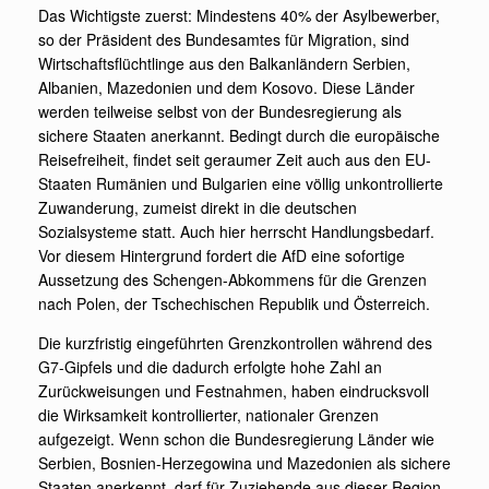
Das Wichtigste zuerst: Mindestens 40% der Asylbewerber,
so der Präsident des Bundesamtes für Migration, sind
Wirtschaftsflüchtlinge aus den Balkanländern Serbien,
Albanien, Mazedonien und dem Kosovo. Diese Länder
werden teilweise selbst von der Bundesregierung als
sichere Staaten anerkannt. Bedingt durch die europäische
Reisefreiheit, findet seit geraumer Zeit auch aus den EU-
Staaten Rumänien und Bulgarien eine völlig unkontrollierte
Zuwanderung, zumeist direkt in die deutschen
Sozialsysteme statt. Auch hier herrscht Handlungsbedarf.
Vor diesem Hintergrund fordert die AfD eine sofortige
Aussetzung des Schengen-Abkommens für die Grenzen
nach Polen, der Tschechischen Republik und Österreich.
Die kurzfristig eingeführten Grenzkontrollen während des
G7-Gipfels und die dadurch erfolgte hohe Zahl an
Zurückweisungen und Festnahmen, haben eindrucksvoll
die Wirksamkeit kontrollierter, nationaler Grenzen
aufgezeigt. Wenn schon die Bundesregierung Länder wie
Serbien, Bosnien-Herzegowina und Mazedonien als sichere
Staaten anerkennt, darf für Zuziehende aus dieser Region