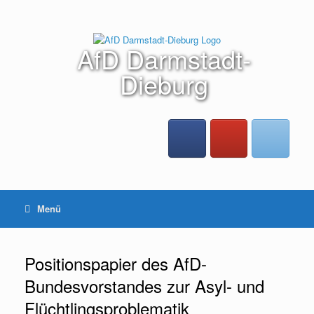
Zum
Inhalt
springen
AfD Darmstadt-
Dieburg
Menü
Positionspapier des AfD-
Bundesvorstandes zur Asyl- und
Flüchtlingsproblematik