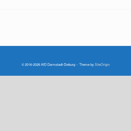
© 2016-2026 AfD Darmstadt-Dieburg
Theme by
SiteOrigin