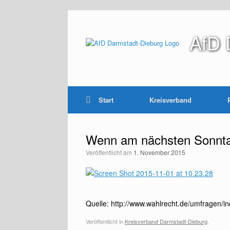
Zum
Inhalt
springen
AfD 
Start
Kreisverband
Wenn am nächsten Sonnt
Veröffentlicht am
1. November 2015
Quelle: http://www.wahlrecht.de/umfragen/i
Veröffentlicht in
Kreisverband Darmstadt-Dieburg
.