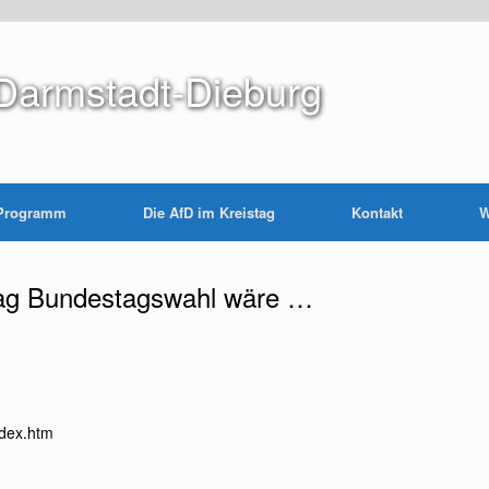
Darmstadt-Dieburg
Programm
Die AfD im Kreistag
Kontakt
W
ag Bundestagswahl wäre …
ndex.htm