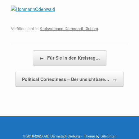
Veröffentlicht in
Kreisverband Darmstadt-Dieburg
.
Beitragsnavigation
←
Für Sie in den Kreistag…
Political Correctness – Der unsichtbare…
→
© 2016-2026 AfD Darmstadt-Dieburg
Theme by
SiteOrigin