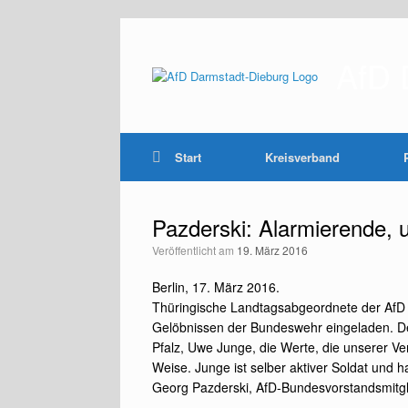
Zum
Inhalt
springen
AfD 
Start
Kreisverband
Pazderski: Alarmierende,
Veröffentlicht am
19. März 2016
Berlin, 17. März 2016.
Thüringische Landtagsabgeordnete der AfD w
Gelöbnissen der Bundeswehr eingeladen. Der
Pfalz, Uwe Junge, die Werte, die unserer Ve
Weise. Junge ist selber aktiver Soldat und 
Georg Pazderski, AfD-Bundesvorstandsmitgl