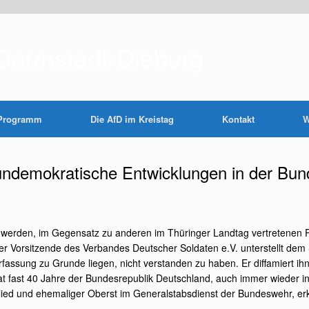
Darmstadt-Dieburg
Programm
Die AfD im Kreistag
Kontakt
W
 undemokratische Entwicklungen in der Bu
erden, im Gegensatz zu anderen im Thüringer Landtag vertretenen Par
 Vorsitzende des Verbandes Deutscher Soldaten e.V. unterstellt dem 
rfassung zu Grunde liegen, nicht verstanden zu haben. Er diffamiert ih
hat fast 40 Jahre der Bundesrepublik Deutschland, auch immer wieder i
ied und ehemaliger Oberst im Generalstabsdienst der Bundeswehr, erk