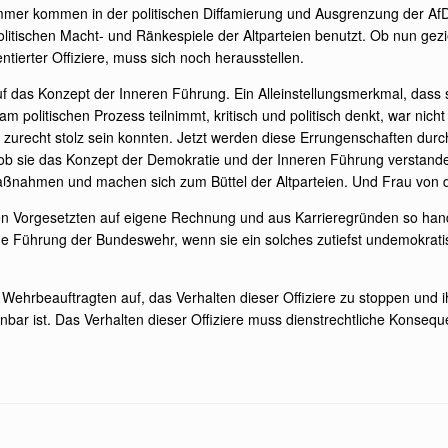
mmer kommen in der politischen Diffamierung und Ausgrenzung der AfD,
litischen Macht- und Ränkespiele der Altparteien benutzt. Ob nun gezie
tierter Offiziere, muss sich noch herausstellen.
uf das Konzept der Inneren Führung. Ein Alleinstellungsmerkmal, das
am politischen Prozess teilnimmt, kritisch und politisch denkt, war nich
urecht stolz sein konnten. Jetzt werden diese Errungenschaften durch
 ob sie das Konzept der Demokratie und der Inneren Führung verstanden
aßnahmen und machen sich zum Büttel der Altparteien. Und Frau von d
hen Vorgesetzten auf eigene Rechnung und aus Karrieregründen so han
sche Führung der Bundeswehr, wenn sie ein solches zutiefst undemokra
 Wehrbeauftragten auf, das Verhalten dieser Offiziere zu stoppen und 
bar ist. Das Verhalten dieser Offiziere muss dienstrechtliche Konsequ