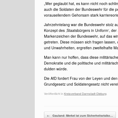
„Wer geglaubt hat, es kann nicht noch schli
auch die Soldaten der Bundeswehr für die po
vorauseilendem Gehorsam stark karriereorien
Jahrzehntelang war die Bundeswehr stolz a
Konzept des ‚Staatsbürgers in Uniform‘, der 
Markenzeichen der Bundeswehr, auf das wir z
getreten. Diese müssen sich fragen lassen,
und Unwahrheiten, ergreifen zweifelhafte M
Man kann nur hoffen, dass diese militärisc
Demokratie und die politische und militäri
dulden würde.
Die AfD fordert Frau von der Leyen und den
Grundgesetz und Soldatengesetz nicht verein
Veröffentlicht in
Kreisverband Darmstadt-Dieburg
.
Beitragsnavigation
←
Gauland: Merkel ist zum Sicherheitsrisiko…