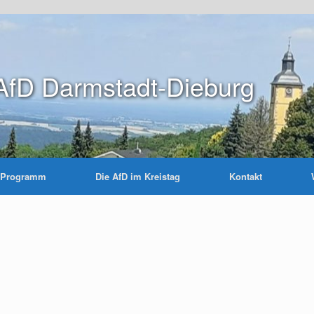
AfD Darmstadt-Dieburg
Programm
Die AfD im Kreistag
Kontakt