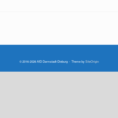
© 2016-2026 AfD Darmstadt-Dieburg
Theme by
SiteOrigin