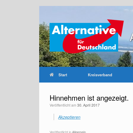
Zum
Inhalt
springen
Start
Kreisverband
Hinnehmen ist angezeigt.
Veröffentlicht am
30. April 2017
Akzeptieren
Veröffentlicht in
Allgemein
.