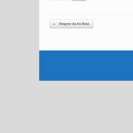
Beitragsnavigation
←
Stegner As Its Best.