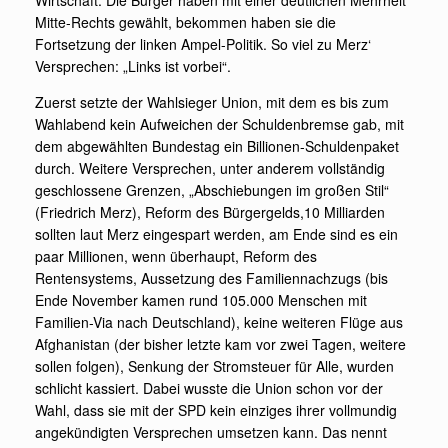
Wirtschaft. Die Bürger haben mit einer deutlichen Mehrheit
Mitte-Rechts gewählt, bekommen haben sie die
Fortsetzung der linken Ampel-Politik. So viel zu Merz‘
Versprechen: „Links ist vorbei“.
Zuerst setzte der Wahlsieger Union, mit dem es bis zum
Wahlabend kein Aufweichen der Schuldenbremse gab, mit
dem abgewählten Bundestag ein Billionen-Schuldenpaket
durch. Weitere Versprechen, unter anderem vollständig
geschlossene Grenzen, „Abschiebungen im großen Stil“
(Friedrich Merz), Reform des Bürgergelds,10 Milliarden
sollten laut Merz eingespart werden, am Ende sind es ein
paar Millionen, wenn überhaupt, Reform des
Rentensystems, Aussetzung des Familiennachzugs (bis
Ende November kamen rund 105.000 Menschen mit
Familien-Via nach Deutschland), keine weiteren Flüge aus
Afghanistan (der bisher letzte kam vor zwei Tagen, weitere
sollen folgen), Senkung der Stromsteuer für Alle, wurden
schlicht kassiert. Dabei wusste die Union schon vor der
Wahl, dass sie mit der SPD kein einziges ihrer vollmundig
angekündigten Versprechen umsetzen kann. Das nennt