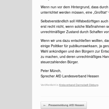
Wenn nun vor dem Hintergrund, dass durch 
unterrichtet werden müssen, eine „Großtat“ 
Selbstverständlich soll Hilfsbedürftigen a
erst recht nicht, wenn solche Maßnahmen sei
unrechtmäßiger Zustand durch Schaffen von
Wenn wir uns dazu entschließen wollten, da
einige Politiker für publikumswirksam, ja ger
Wahl ankündigen und den Bürgern zur Entsch
zu machen, und deren unrechtmäßiges Handeln
steuerzahlenden Bürger.
Peter Münch,
Sprecher AfD Landesverband Hessen
Veröffentlicht in
Kreisverband Darmstadt-Dieburg
.
Beitragsnavigation
←
Pressemeldung AfD Hessen