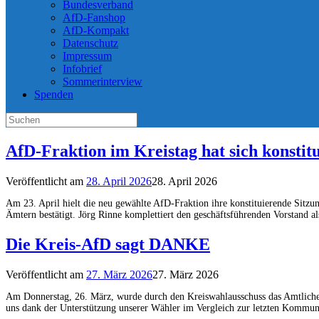
Bundesverband
AfD-Fanshop
AfD-Kompakt
Datenschutz
Impressum
Infobrief
Sommerinterview
Spenden
Suchen
nach:
AfD-Fraktion im Kreistag hat sich konstitu
Veröffentlicht am
28. April 2026
28. April 2026
Am 23. April hielt die neu gewählte AfD-Fraktion ihre konstituierende Sitzun
Ämtern bestätigt. Jörg Rinne komplettiert den geschäftsführenden Vorstand al
Die Kreis-AfD sagt DANKE
Veröffentlicht am
27. März 2026
27. März 2026
Am Donnerstag, 26. März, wurde durch den Kreiswahlausschuss das Amtliche 
uns dank der Unterstützung unserer Wähler im Vergleich zur letzten Kommun